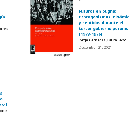
Futuros en pugna:
gía
Protagonismos, dinámi
y sentidos durante el
tercer gobierno peronis
Torres
(1973-1976)
Jorge Cernadas, Laura Lenci
December 21, 2021
as
io
oral
ortelli