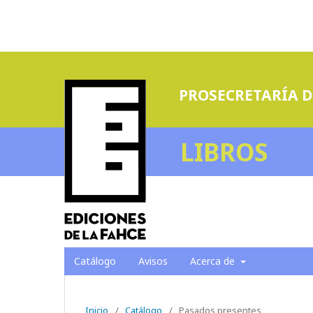
PROSECRETARÍA D
LIBROS
Catálogo
Avisos
Acerca de
Inicio
/
Catálogo
/
Pasados presentes