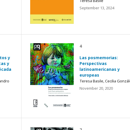
Teresa Basile
September 13, 2024
4
tos y
Las posmemorias:
cas y
Perspectivas
década
latinoamericanas y
europeas
andro
Teresa Basile, Cecilia Gonzá
November 20, 2020
2