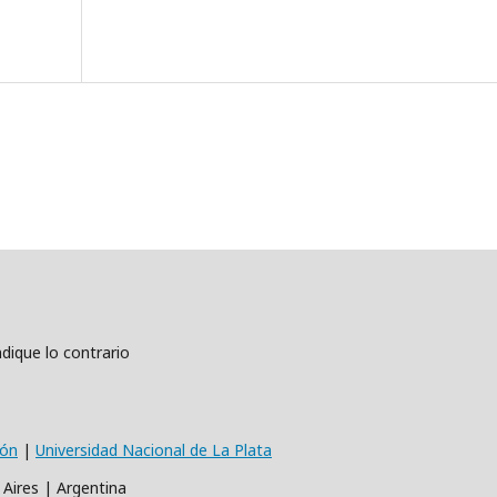
dique lo contrario
ión
|
Universidad Nacional de La Plata
 Aires | Argentina