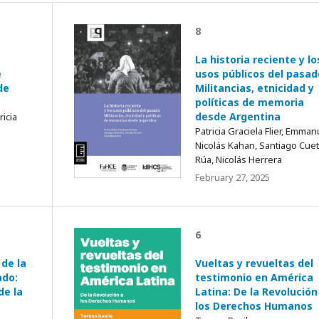
8
La historia reciente y lo
e
usos públicos del pasad
de
Militancias, etnicidad y
políticas de memoria
desde Argentina
ricia
Patricia Graciela Flier, Emman
Nicolás Kahan, Santiago Cue
Rúa, Nicolás Herrera
February 27, 2025
6
 de la
Vueltas y revueltas del
ado:
testimonio en América
de la
Latina: De la Revolución
los Derechos Humanos