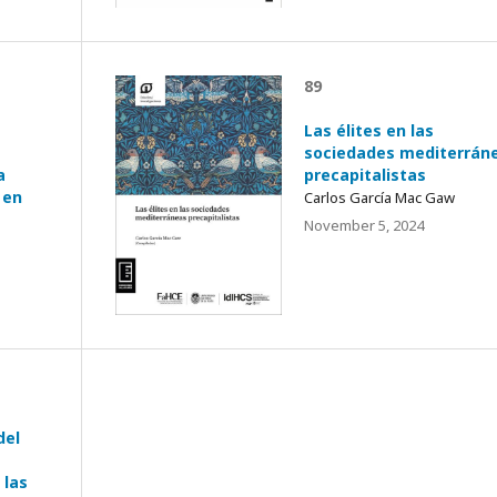
89
Las élites en las
sociedades mediterrán
a
precapitalistas
 en
Carlos García Mac Gaw
November 5, 2024
del
 las