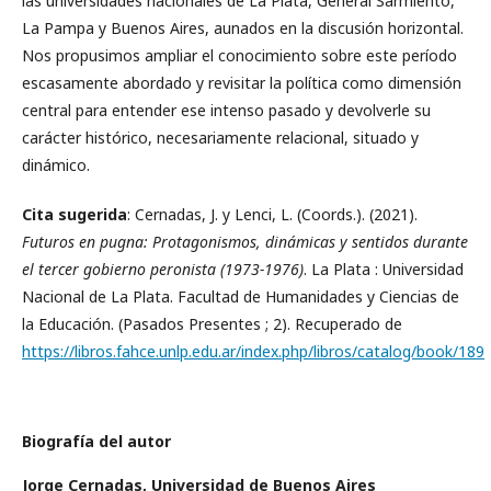
las universidades nacionales de La Plata, General Sarmiento,
La Pampa y Buenos Aires, aunados en la discusión horizontal.
Nos propusimos ampliar el conocimiento sobre este período
escasamente abordado y revisitar la política como dimensión
central para entender ese intenso pasado y devolverle su
carácter histórico, necesariamente relacional, situado y
dinámico.
Cita sugerida
: Cernadas, J. y Lenci, L. (Coords.). (2021).
Futuros en pugna: Protagonismos, dinámicas y sentidos durante
el tercer gobierno peronista (1973-1976)
. La Plata : Universidad
Nacional de La Plata. Facultad de Humanidades y Ciencias de
la Educación. (Pasados Presentes ; 2). Recuperado de
https://libros.fahce.unlp.edu.ar/index.php/libros/catalog/book/189
Biografía del autor
Jorge Cernadas,
Universidad de Buenos Aires