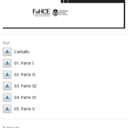
PDF
Carballo
Carballo
01. Parte I
01.
02. Parte II
Parte
02.
03. Parte III
I
Parte
03.
04. Parte IV
II
Parte
04.
05. Parte V
III
Parte
05.
IV
Parte
Publicado