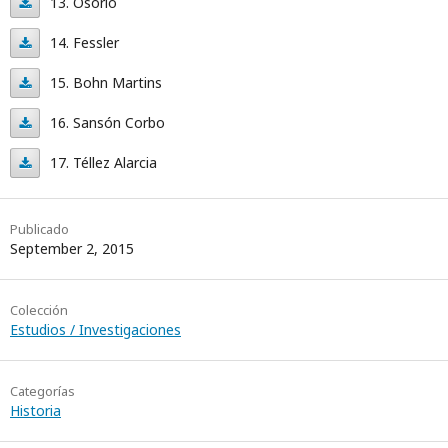
13. Osório
Reitano
13.
14. Fessler
Osório
14.
15. Bohn Martins
Fessler
15.
16. Sansón Corbo
Bohn
16.
17. Téllez Alarcia
Martins
Sansón
17.
Corbo
Téllez
Publicado
September 2, 2015
Alarcia
Colección
Estudios / Investigaciones
Categorías
Historia