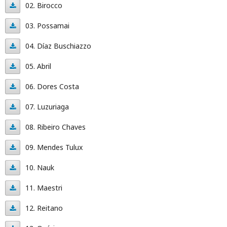
01.
02. Birocco
Marchena
02.
03. Possamai
Fernández
Birocco
03.
04. Díaz Buschiazzo
Possamai
04.
05. Abril
Díaz
05.
06. Dores Costa
Buschiazzo
Abril
06.
07. Luzuriaga
Dores
07.
08. Ribeiro Chaves
Costa
Luzuriaga
08.
09. Mendes Tulux
Ribeiro
09.
10. Nauk
Chaves
Mendes
10.
11. Maestri
Tulux
Nauk
11.
12. Reitano
Maestri
12.