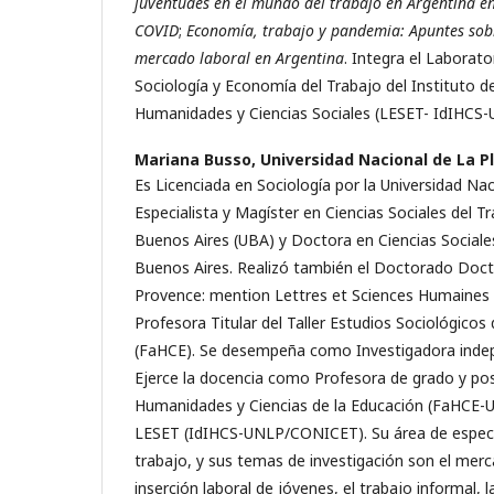
juventudes en el mundo del trabajo en Argentina e
COVID
;
Economía, trabajo y pandemia: Apuntes sob
mercado laboral en Argentina
. Integra el Laborato
Sociología y Economía del Trabajo del Instituto d
Humanidades y Ciencias Sociales (LESET- IdIHC
Mariana Busso,
Universidad Nacional de La P
Es Licenciada en Sociología por la Universidad Nac
Especialista y Magíster en Ciencias Sociales del T
Buenos Aires (UBA) y Doctora en Ciencias Sociales
Buenos Aires. Realizó también el Doctorado Docte
Provence: mention Lettres et Sciences Humaines 
Profesora Titular del Taller Estudios Sociológicos
(FaHCE). Se desempeña como Investigadora inde
Ejerce la docencia como Profesora de grado y pos
Humanidades y Ciencias de la Educación (FaHCE-UN
LESET (IdIHCS-UNLP/CONICET). Su área de especial
trabajo, y sus temas de investigación son el merc
inserción laboral de jóvenes, el trabajo informal, l