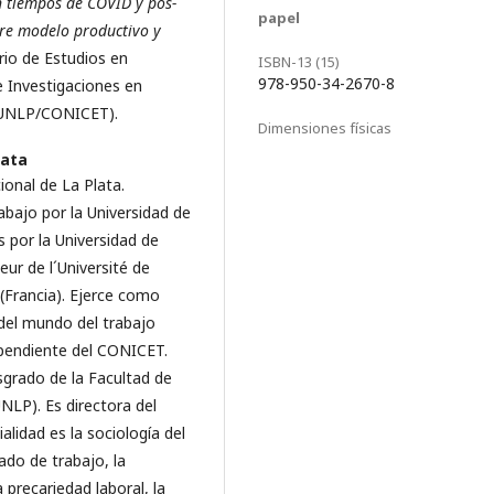
n tiempos de COVID y pos-
papel
re modelo productivo y
rio de Estudios en
ISBN-13 (15)
978-950-34-2670-8
e Investigaciones en
S-UNLP/CONICET).
Dimensiones físicas
lata
ional de La Plata.
rabajo por la Universidad de
 por la Universidad de
ur de l´Université de
(Francia). Ejerce como
 del mundo del trabajo
pendiente del CONICET.
grado de la Facultad de
LP). Es directora del
idad es la sociología del
ado de trabajo, la
a precariedad laboral, la