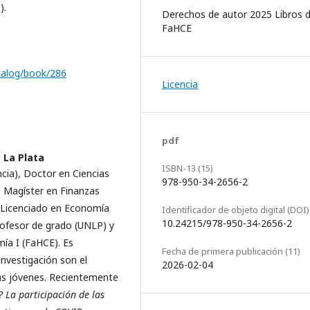
).
Derechos de autor 2025 Libros d
FaHCE
catalog/book/286
Licencia
pdf
 La Plata
ISBN-13 (15)
cia), Doctor en Ciencias
978-950-34-2656-2
, Magíster en Finanzas
y Licenciado en Economía
Identificador de objeto digital (DOI)
10.24215/978-950-34-2656-2
ofesor de grado (UNLP) y
ía I (FaHCE). Es
Fecha de primera publicación (11)
nvestigación son el
2026-02-04
 las jóvenes. Recientemente
? La participación de las