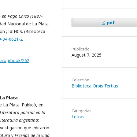
.
 en Pago Chico (1887-
pdf
idad Nacional de La Plata.
n ; IdIHCS. (Biblioteca
0-34-0621-2
Publicado
August 7, 2025
catalog/book/262
Colección
Biblioteca Orbis Tertius
La Plata
 La Plata. Publicó, en
Categorías
Literatura policial en la
Letras
Literatura argentina:
investigación que editaron
ratura
y
Escenas de la vida