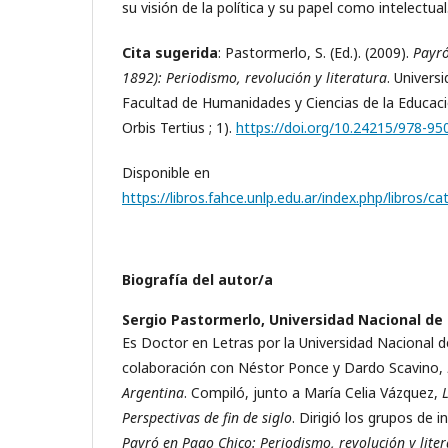
su visión de la política y su papel como intelectual
Cita sugerida
: Pastormerlo, S. (Ed.). (2009).
Payró
1892): Periodismo, revolución y literatura
. Univers
Facultad de Humanidades y Ciencias de la Educació
Orbis Tertius ; 1).
https://doi.org/10.24215/978-95
Disponible en
https://libros.fahce.unlp.edu.ar/index.php/libros/
Biografía del autor/a
Sergio Pastormerlo,
Universidad Nacional de 
Es Doctor en Letras por la Universidad Nacional de
colaboración con Néstor Ponce y Dardo Scavino,
Argentina
. Compiló, junto a María Celia Vázquez,
Perspectivas de fin de siglo
. Dirigió los grupos de 
Payró en Pago Chico: Periodismo, revolución y lite