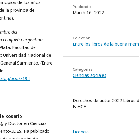
rincipios de los años
Publicado
de la provincia de
March 16, 2022
ntina).
ombre del
Colección
ión chaqueña argentina
Entre los libros de la buena mem
Plata. Facultad de
: Universidad Nacional de
 General Sarmiento. (Entre
Categorías
de
Ciencias sociales
catalog/book/194
Derechos de autor 2022 Libros d
FaHCE
de Rosario
), y Doctor en Ciencias
miento-IDES. Ha publicado
Licencia
de juridización de