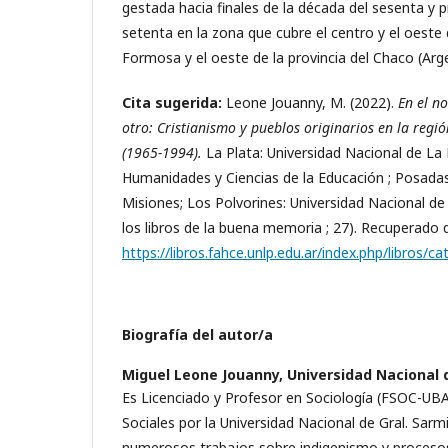
gestada hacia finales de la década del sesenta y p
setenta en la zona que cubre el centro y el oeste 
Formosa y el oeste de la provincia del Chaco (Arge
Cita sugerida:
Leone Jouanny, M. (2022).
En el n
otro:
Cristianismo y pueblos originarios en la reg
(1965-1994).
La Plata: Universidad Nacional de La 
Humanidades y Ciencias de la Educación ; Posadas
Misiones; Los Polvorines: Universidad Nacional de
los libros de la buena memoria ; 27). Recuperado 
https://libros.fahce.unlp.edu.ar/index.php/libros/
Biografía del autor/a
Miguel Leone Jouanny,
Universidad Nacional 
Es Licenciado y Profesor en Sociología (FSOC-UBA
Sociales por la Universidad Nacional de Gral. Sar
numerosos trabajos sobre indigenismo y procesos 