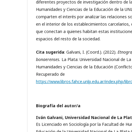
diferentes proyectos de investigación dentro de l
Humanidades y Ciencias de la Educación de la UNL
comparten el interés por analizar las relaciones s
en el interior de los establecimientos carcelario
que conectan a quienes habitan estas institucion
espacios del resto de la sociedad.
Cita sugerida
: Galvani, I. (Coord.). (2022).
Etnogra
bonaerenses.
La Plata: Universidad Nacional de La 
Humanidades y Ciencias de la Educación (Conflicto, v
Recuperado de
https://www.libros.fahce.unlp.edu.ar/index.php/li
Biografía del autor/a
Iván Galvani,
Universidad Nacional de La Pla
Es Licenciado en Sociología por la Facultad de Hu
Educación de la Universidad Nacional de La Plat