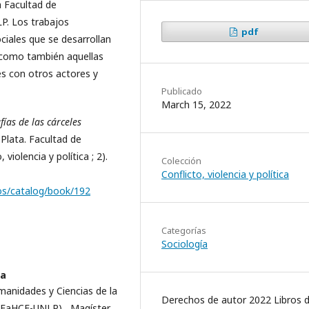
a Facultad de
P. Los trabajos
pdf
ociales que se desarrollan
s, como también aquellas
es con otros actores y
Publicado
March 15, 2022
fías de las cárceles
Plata. Facultad de
iolencia y política ; 2).
Colección
Conflicto, violencia y política
bros/catalog/book/192
Categorías
Sociología
ta
manidades y Ciencias de la
Derechos de autor 2022 Libros d
a (FaHCE-UNLP), Magíster