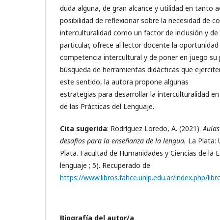
duda alguna, de gran alcance y utilidad en tanto ac
posibilidad de reflexionar sobre la necesidad de co
interculturalidad como un factor de inclusión y de
particular, ofrece al lector docente la oportunida
competencia intercultural y de poner en juego su p
búsqueda de herramientas didácticas que ejerciten
este sentido, la autora propone algunas
estrategias para desarrollar la interculturalidad e
de las Prácticas del Lenguaje.
Cita sugerida
: Rodríguez Loredo, A. (2021).
Aulas
desafíos para la enseñanza de la lengua.
La Plata: 
Plata. Facultad de Humanidades y Ciencias de la Ed
lenguaje ; 5). Recuperado de
https://www.libros.fahce.unlp.edu.ar/index.php/li
Biografía del autor/a